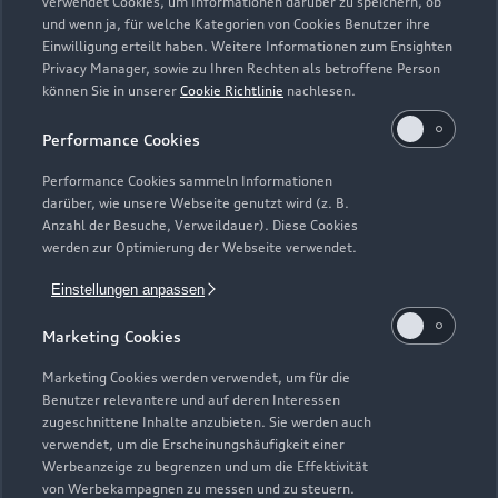
verwendet Cookies, um Informationen darüber zu speichern, ob
und wenn ja, für welche Kategorien von Cookies Benutzer ihre
Zurück nach oben
Einwilligung erteilt haben. Weitere Informationen zum Ensighten
Privacy Manager, sowie zu Ihren Rechten als betroffene Person
können Sie in unserer
Cookie Richtlinie
nachlesen.
Modelle
Performance Cookies
Kaufen & leasen
Alle Modelle
Performance Cookies sammeln Informationen
darüber, wie unsere Webseite genutzt wird (z. B.
Modelle vergleichen
Anzahl der Besuche, Verweildauer). Diese Cookies
Service & Zubehör
Neuwagensuche
werden zur Optimierung der Webseite verwendet.
Elektromodelle
Gebrauchtwagensuche
Einstellungen anpassen
Support
Saisonale Angebote
Plug-in-Hybride
Gebrauchtwagen
Marketing Cookies
Audi Services
Über Audi
Kundenservice
Finanzierung
Marketing Cookies werden verwendet, um für die
Garantie
Benutzer relevantere und auf deren Interessen
Händlersuche
Aktionen & Angebote
zugeschnittene Inhalte anzubieten. Sie werden auch
Unternehmen
Audi digital services
verwendet, um die Erscheinungshäufigkeit einer
Audi Code
Geschäftskunden
Werbeanzeige zu begrenzen und um die Effektivität
Karriere
myAudi
von Werbekampagnen zu messen und zu steuern.