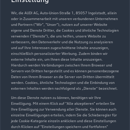
Autohaus Schmid Inh.
Marko Fahner e.K.
Wir, die AUDI AG, Auto-Union-Straße 1, 85057 Ingolstadt, allein
oder in Zusammenarbeit mit unseren verbundenen Unternehmen
und Partnern ("Wir", "Unser"), nutzen auf unserer Website
Servicepartner
e-tron
eigene und Dienste Dritter, die Cookies und ähnliche Technologien
verwenden ("Dienste"), die uns helfen, unsere Website zu
verbessern, den Datenverkehr und die Nutzung zu analysieren
und auf Ihre Interessen zugeschnittene Inhalte anzuzeigen,
einschließlich personalisierter Werbung. Zudem binden wir
externe Inhalte ein, um Ihnen diese Inhalte anzuzeigen.
Hierdurch werden Verbindungen zwischen Ihrem Browser und
Servern von Dritten hergestellt und es können personenbezogene
Daten von Ihrem Browser an die Server von Dritten übermittelt
werden. Cookies, ähnliche Technologien und die Einbindung von
externen Inhalten werden nachfolgend als „Dienste“ bezeichnet.
Um diese Dienste nutzen zu können, benötigen wir Ihre
Einwilligung. Mit einem Klick auf "Alle akzeptieren" erteilen Sie
Ihre Einwilligung zur Verwendung aller Dienste. Sie können auch
Nürnberger Straße 51
einzelne Einwilligungen erteilen, indem Sie die Schieberegler für
jede Cookie-Kategorie einzeln anklicken und diese Einstellungen
90571 Schwaig
durch Klicken auf "Einstellungen speichern und fortfahren"