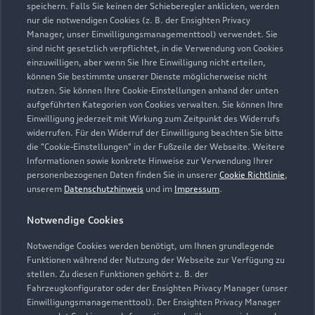
speichern. Falls Sie keinen der Schieberegler anklicken, werden
0911 500135
nur die notwendigen Cookies (z. B. der Ensighten Privacy
Manager, unser Einwilligungsmanagementtool) verwendet. Sie
sind nicht gesetzlich verpflichtet, in die Verwendung von Cookies
info@ahschmid.de
einzuwilligen, aber wenn Sie Ihre Einwilligung nicht erteilen,
können Sie bestimmte unserer Dienste möglicherweise nicht
Kontaktdaten herunterladen
nutzen. Sie können Ihre Cookie-Einstellungen anhand der unten
aufgeführten Kategorien von Cookies verwalten. Sie können Ihre
Einwilligung jederzeit mit Wirkung zum Zeitpunkt des Widerrufs
widerrufen. Für den Widerruf der Einwilligung beachten Sie bitte
die "Cookie-Einstellungen" in der Fußzeile der Webseite. Weitere
Öffnungszeiten
Informationen sowie konkrete Hinweise zur Verwendung Ihrer
personenbezogenen Daten finden Sie in unserer
Cookie Richtlinie
,
unserem
Datenschutzhinweis
und im
Impressum
.
Service
Notwendige Cookies
Geöffnet bis
17:00
Notwendige Cookies werden benötigt, um Ihnen grundlegende
Teile- & Zubehörverkauf
Funktionen während der Nutzung der Webseite zur Verfügung zu
stellen. Zu diesen Funktionen gehört z. B. der
Geöffnet bis
17:00
Fahrzeugkonfigurator oder der Ensighten Privacy Manager (unser
Einwilligungsmanagementtool). Der Ensighten Privacy Manager